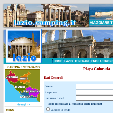
HOME
LAZIO
ITINERARI
ENOGASTRONO
CARTINA E STRADARIO
Playa Colorada
Dati Generali
Nome
Cognome
Indirizzo e-mail
Sono interessato a: (possibili scelte multiple)
dettagli >>
MENÙ
Vacanze in tenda