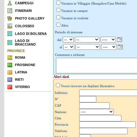
CAMPEGGI
Vacanza in Villaggio (Bungalow/Casa Mobile)
ITINERARI
Vacanze in camper
Vacanze in roulotte
PHOTO GALLERY
Altro
COLOSSEO
Periodo di interesse
LAGO DI BOLSENA
dal
LAGO DI
BRACCIANO
al
PROVINCE
Commenti e richieste
ROMA
FROSINONE
LATINA
Altri dati
RIETI
Vorrei ricevere un depliant illustrativo
VITERBO
Indirizzo
N°
CAP
Nazione
Citta
Provincia
Telefono