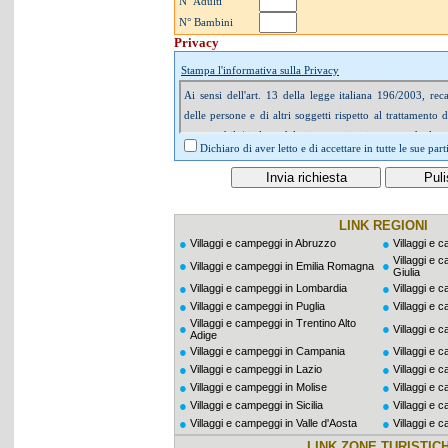
N° Adulti
N° Bambini
Privacy
Stampa l'informativa sulla Privacy
Dichiaro di aver letto e di accettare in tutte le sue par
LINK REGIONI
●
●
Villaggi e campeggi in Abruzzo
Villaggi e 
Villaggi e 
●
●
Villaggi e campeggi in Emilia Romagna
Giulia
●
●
Villaggi e campeggi in Lombardia
Villaggi e 
●
●
Villaggi e campeggi in Puglia
Villaggi e 
Villaggi e campeggi in Trentino Alto
●
●
Villaggi e 
Adige
●
●
Villaggi e campeggi in Campania
Villaggi e 
●
●
Villaggi e campeggi in Lazio
Villaggi e 
●
●
Villaggi e campeggi in Molise
Villaggi e 
●
●
Villaggi e campeggi in Sicilia
Villaggi e 
●
●
Villaggi e campeggi in Valle d'Aosta
Villaggi e 
LINK ZONE TURISTIC