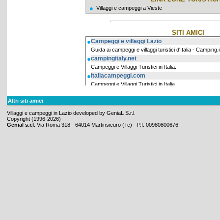
●
Villaggi e campeggi a Vieste
SITI AMICI
●
Campeggi e villaggi Lazio
Guida ai campeggi e villaggi turistici d'Italia - Camping.i
●
campingitaly.net
Campeggi e Villaggi Turistici in Italia.
●
italiacampeggi.com
Campeggi e Villaggi Turistici in Italia.
Altri siti amici
Villaggi e campeggi in Lazio developed by GeniaL S.r.l.
Copyright (1996-2026)
Genial s.r.l.
Via Roma 318 - 64014 Martinsicuro (Te) - P.I. 00980800676